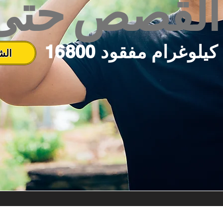
القصص حتى 
16800 كيلوغرام مفقود
الش