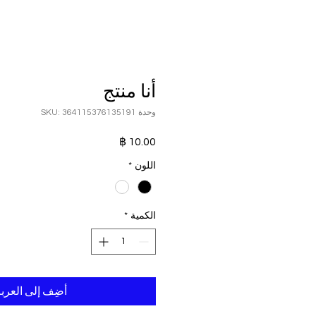
أنا منتج
وحدة SKU: 364115376135191
السعر
اللون
*
الكمية
*
أضِف إلى العرب