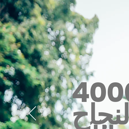
400
لنجاح