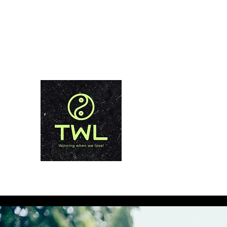
info@thailandweightlossphuket.com
+66928685711
 PHUKET
الفوز عندما نخسر!