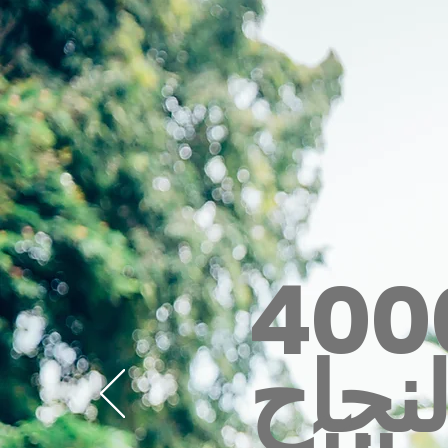
400
لنجاح