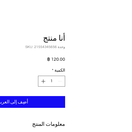
أنا منتج
وحدة SKU: 21554345656
السعر
الكمية
*
أضِف إلى العرب
معلومات المنتج