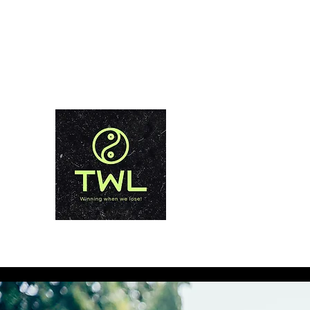
info@thailandweightlossphuket.com
+66928685711
 PHUKET
الفوز عندما نخسر!