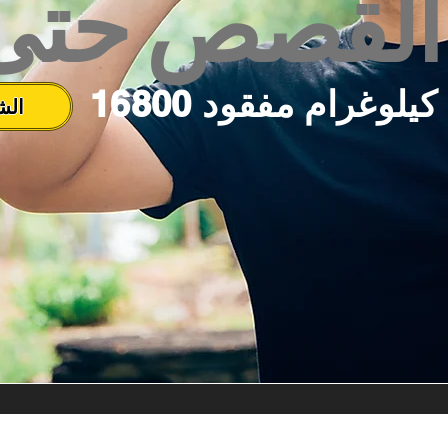
القصص حتى 
16800 كيلوغرام مفقود
الش