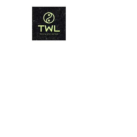
تايلاند فقدان الوزن PHUKET
الفوز عندما نخسر!