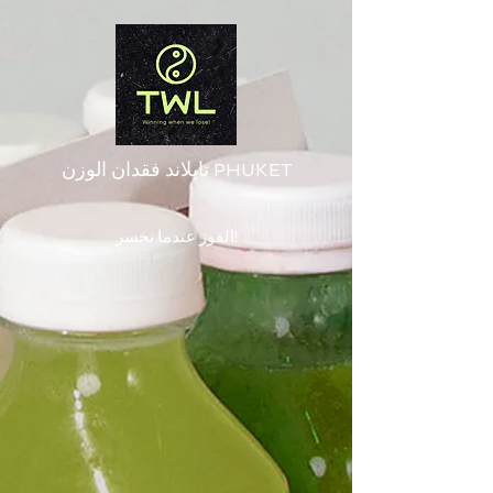
تايلاند فقدان الوزن PHUKET
الفوز عندما نخسر!